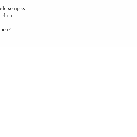
ade sempre.
achou.
ebeu?