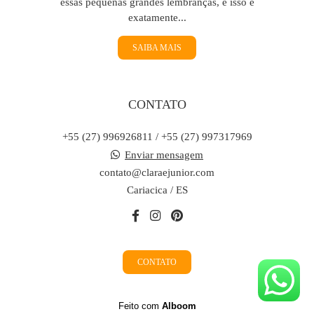
essas pequenas grandes lembranças, e isso é
exatamente...
SAIBA MAIS
CONTATO
+55 (27) 996926811 / +55 (27) 997317969
Enviar mensagem
contato@claraejunior.com
Cariacica / ES
CONTATO
Feito com
Alboom