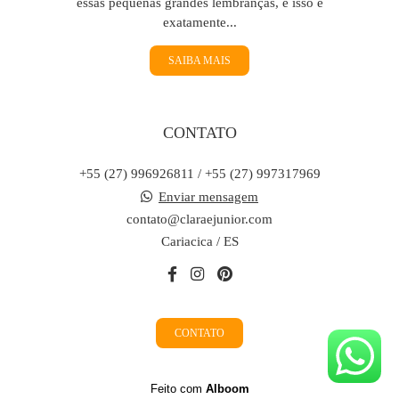
essas pequenas grandes lembranças, e isso é
exatamente...
SAIBA MAIS
CONTATO
+55 (27) 996926811 / +55 (27) 997317969
Enviar mensagem
contato@claraejunior.com
Cariacica / ES
CONTATO
Feito com
Alboom